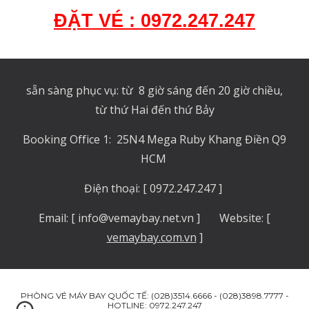
ĐẶT VÉ : 0972.247.247
sẵn sàng phục vụ: từ 8 giờ sáng đến 20 giờ chiều,
từ thứ Hai đến thứ Bảy
Booking Office 1: 25N4 Mega Ruby Khang Điền Q9
HCM
Điện thoại: [ 0972.247.247 ]
Email: [ info@vemaybay.net.vn ] Website: [
vemaybay.com.vn
]
PHÒNG VÉ MÁY BAY QUỐC TẾ: (028)3514.6666 - (028)3898.7777 -
HOTLINE: 0972.247.247