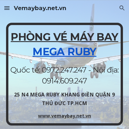
Vemaybay.net.vn
Skip to main content
Skip to navigation
PHÒNG VÉ MÁY BAY
MEGA RUBY
Quốc tế: 0972.247.247 - Nội địa:
0914.609.247
25 N4 MEGA RUBY KHANG ĐIỀN QUẬN 9
THỦ ĐỨC TP.HCM
www.vemaybay.net.vn